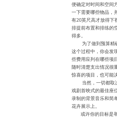
便确定对时间和空间
一下需要哪些物品，
有20英尺高才放得
排提前布置和排练的
得多。
0000
为了做到预算精
这个过程中，你会发
些费用应列在哪些项
随时清楚支出情况很
惊喜的项目，也可能
0000
当然，一切都取
戏剧首映式的最佳座
录制的背景音乐和简
花卉展示上。
000
或许你的目标是