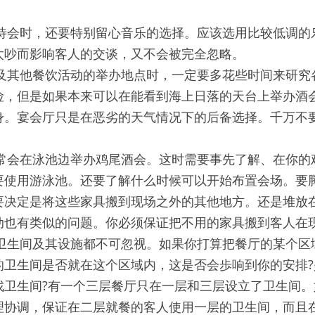
待会时，还要特别留心音乐的选择。应该选用比较低调的
太吵而影响客人的交谈，又不会被完全忽略。
及其他餐饮活动的举办地点时，一定要多花些时间来研究
险，但是如果本来可以在能看到海上日落的天台上举办酒
身。宴会厅只是在恶劣的天气情况下的后备选择。千万不
常会在泳池边举办鸡尾酒会。这时需要事先了解、在你的
要使用游泳池。还要了解什么时候可以开始布置会场。要
要决定是将这些家具搬到现场之外的其他地方。还是堆放
动也有类似的问题。你必须保证把不用的家具搬到客人在
卫生间及其设施都不可忽视。如果你打算把餐厅的某个区
的卫生间是否就在这个区域内，这是否会歩响到你的安排
找卫生间?有一个三层餐厅只在一层和三层设立了卫生间。
理协调，保证在二层就餐的客人使用一层的卫生间，而且